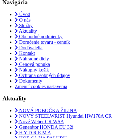
Navigácia
Úvod
O nás
Služby
Aktuality
Obchodné podmienky
Doručenie tovaru - cenník
Dodávatelia
Kontakt
Náhradné diely
Cenová ponuka
Nákupný košík
Ochrana osobných údajov
Dokumenty
Zmeniť cookies nastavenia
Aktuality
NOVÁ POBOČKA ŽILINA
NOVÝ STEELWRIST Hyundai HW170A CR
Nové Weber CR WSA
Generátor HONDA EU 32i
H Y D R E M A