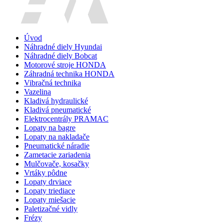
Úvod
Náhradné diely Hyundai
Náhradné diely Bobcat
Motorové stroje HONDA
Záhradná technika HONDA
Vibračná technika
Vazelina
Kladivá hydraulické
Kladivá pneumatické
Elektrocentrály PRAMAC
Lopaty na bagre
Lopaty na nakladače
Pneumatické náradie
Zametacie zariadenia
Mulčovače, kosačky
Vrtáky pôdne
Lopaty drviace
Lopaty triediace
Lopaty miešacie
Paletizačné vidly
Frézy