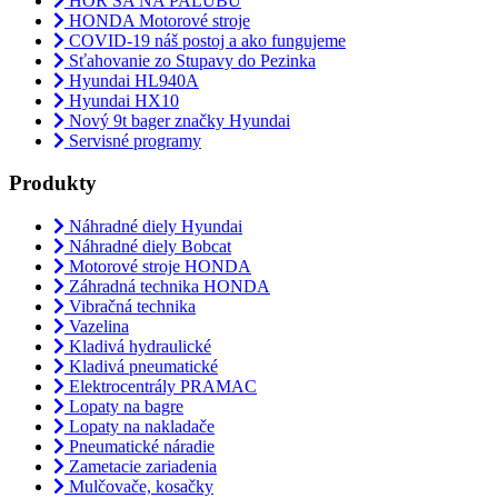
HOR SA NA PALUBU
HONDA Motorové stroje
COVID-19 náš postoj a ako fungujeme
Sťahovanie zo Stupavy do Pezinka
Hyundai HL940A
Hyundai HX10
Nový 9t bager značky Hyundai
Servisné programy
Produkty
Náhradné diely Hyundai
Náhradné diely Bobcat
Motorové stroje HONDA
Záhradná technika HONDA
Vibračná technika
Vazelina
Kladivá hydraulické
Kladivá pneumatické
Elektrocentrály PRAMAC
Lopaty na bagre
Lopaty na nakladače
Pneumatické náradie
Zametacie zariadenia
Mulčovače, kosačky