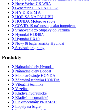
Nové Weber CR WSA
Generátor HONDA EU 32i
H Y D R E M A
HOR SA NA PALUBU
HONDA Motorové stroje
COVID-19 náš postoj a ako fungujeme
Sťahovanie zo Stupavy do Pezinka
Hyundai HL940A
Hyundai HX10
Nový 9t bager značky Hyundai
Servisné programy
Produkty
Náhradné diely Hyundai
Náhradné diely Bobcat
Motorové stroje HONDA
Záhradná technika HONDA
Vibračná technika
Vazelina
Kladivá hydraulické
Kladivá pneumatické
Elektrocentrály PRAMAC
Lopaty na bagre