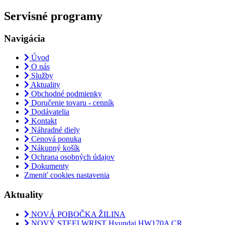
Servisné programy
Navigácia
Úvod
O nás
Služby
Aktuality
Obchodné podmienky
Doručenie tovaru - cenník
Dodávatelia
Kontakt
Náhradné diely
Cenová ponuka
Nákupný košík
Ochrana osobných údajov
Dokumenty
Zmeniť cookies nastavenia
Aktuality
NOVÁ POBOČKA ŽILINA
NOVÝ STEELWRIST Hyundai HW170A CR