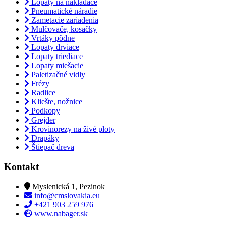
Lopaty na nakladače
Pneumatické náradie
Zametacie zariadenia
Mulčovače, kosačky
Vrtáky pôdne
Lopaty drviace
Lopaty triediace
Lopaty miešacie
Paletizačné vidly
Frézy
Radlice
Kliešte, nožnice
Podkopy
Grejder
Krovinorezy na živé ploty
Drapáky
Štiepač dreva
Kontakt
Myslenická 1, Pezinok
info@cmslovakia.eu
+421 903 259 976
www.nabager.sk