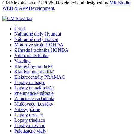
CM Slovakia s.r.o. © 2026. Developed and designed by
MR Studio
WEB & APP Development
.
Úvod
Náhradné diely Hyundai
Náhradné diely Bobcat
Motorové stroje HONDA
Záhradná technika HONDA
Vibračná technika
Vazelina
Kladivá hydraulické
Kladivá pneumatické
Elektrocentrály PRAMAC
Lopaty na bagre
Lopaty na nakladače
Pneumatické náradie
Zametacie zariadenia
Mulčovače, kosačky
Vrtáky pôdne
Lopaty drviace
Lopaty triediace
Lopaty miešacie
Paletizačné vidly