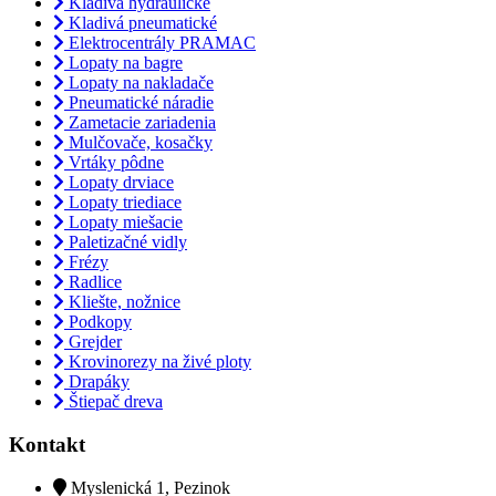
Kladivá hydraulické
Kladivá pneumatické
Elektrocentrály PRAMAC
Lopaty na bagre
Lopaty na nakladače
Pneumatické náradie
Zametacie zariadenia
Mulčovače, kosačky
Vrtáky pôdne
Lopaty drviace
Lopaty triediace
Lopaty miešacie
Paletizačné vidly
Frézy
Radlice
Kliešte, nožnice
Podkopy
Grejder
Krovinorezy na živé ploty
Drapáky
Štiepač dreva
Kontakt
Myslenická 1, Pezinok