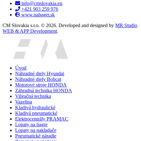
info@cmslovakia.eu
+421 903 259 976
www.nabager.sk
CM Slovakia s.r.o. © 2026. Developed and designed by
MR Studio
WEB & APP Development
.
Úvod
Náhradné diely Hyundai
Náhradné diely Bobcat
Motorové stroje HONDA
Záhradná technika HONDA
Vibračná technika
Vazelina
Kladivá hydraulické
Kladivá pneumatické
Elektrocentrály PRAMAC
Lopaty na bagre
Lopaty na nakladače
Pneumatické náradie