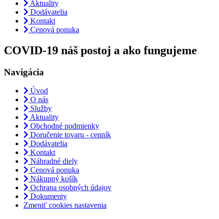
Aktuality
Dodávatelia
Kontakt
Cenová ponuka
COVID-19 náš postoj a ako fungujeme
Navigácia
Úvod
O nás
Služby
Aktuality
Obchodné podmienky
Doručenie tovaru - cenník
Dodávatelia
Kontakt
Náhradné diely
Cenová ponuka
Nákupný košík
Ochrana osobných údajov
Dokumenty
Zmeniť cookies nastavenia