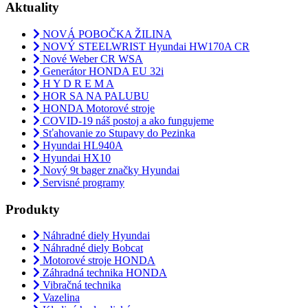
Aktuality
NOVÁ POBOČKA ŽILINA
NOVÝ STEELWRIST Hyundai HW170A CR
Nové Weber CR WSA
Generátor HONDA EU 32i
H Y D R E M A
HOR SA NA PALUBU
HONDA Motorové stroje
COVID-19 náš postoj a ako fungujeme
Sťahovanie zo Stupavy do Pezinka
Hyundai HL940A
Hyundai HX10
Nový 9t bager značky Hyundai
Servisné programy
Produkty
Náhradné diely Hyundai
Náhradné diely Bobcat
Motorové stroje HONDA
Záhradná technika HONDA
Vibračná technika
Vazelina